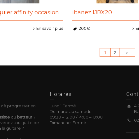
uier affinity occasion
ibanez IJRX20
En savoir plus
200€
E
1
2
okies
Horaires
Cont
z à progresser en
Lundi: Fermé
4 
Du mardi au samedi:
Ba
siste
ou
batteur
?
09:30
–
12:00 /
14:00
–
19:00
02
venez tout juste de
Dimanche: Fermé
 la guitare ?