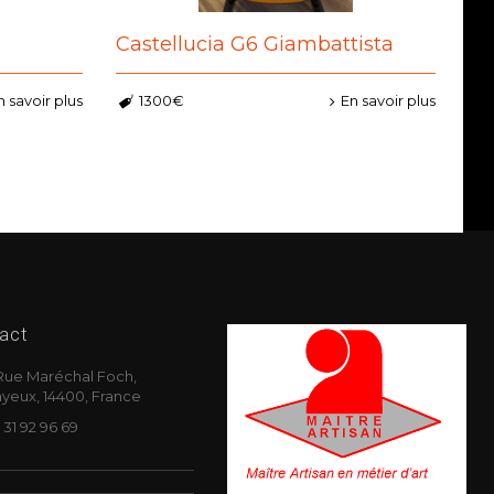
Castellucia G6 Giambattista
n savoir plus
1300€
En savoir plus
act
Rue Maréchal Foch,
yeux, 14400, France
 31 92 96 69