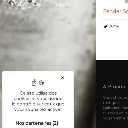
Fender Sq
200€
X
Masquer le bandeau des co
A Propos
Ce site utilise des
Vous cherche
cookies et vous donne
tant que
le contrôle sur ceux que
guitariste
,
bas
vous souhaitez activer
Ou bien vous 
vous mettre à
Nos partenaires
(2)