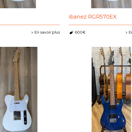
ibanez RGR570EX
En savoir plus
600€
E