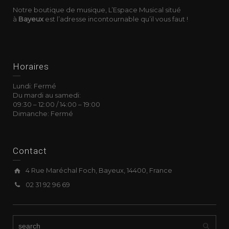
Notre boutique de musique, L’Espace Musical situé
à
Bayeux
est l’adresse incontournable qu’il vous faut !
Horaires
Lundi: Fermé
Du mardi au samedi:
09:30
–
12:00 /
14:00
–
19:00
Dimanche: Fermé
Contact
4 Rue Maréchal Foch, Bayeux, 14400, France
02 31 92 96 69