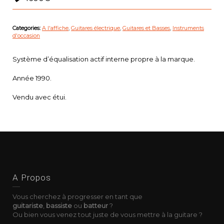
Categories:
A l'affiche
,
Guitares électrique
,
Guitares et Basses
,
Instruments
d'occasion
Système d’équalisation actif interne propre à la marque.
Année 1990.
Vendu avec étui.
A Propos
Vous cherchez à progresser en tant que
guitariste
,
bassiste
ou
batteur
?
Ou bien vous venez tout juste de vous mettre à la guitare ?