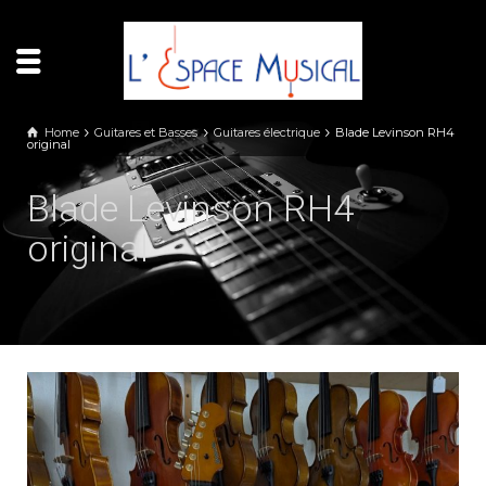
Panneau de gestion des cookies
Home
Guitares et Basses
Guitares électrique
Blade Levinson RH4
original
Blade Levinson RH4
original