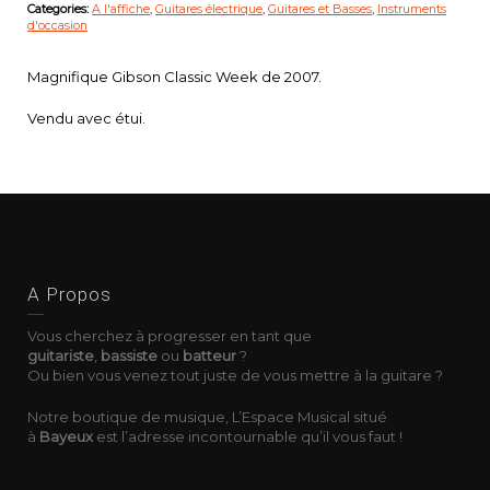
Categories:
A l'affiche
,
Guitares électrique
,
Guitares et Basses
,
Instruments
d'occasion
Magnifique Gibson Classic Week de 2007.
Vendu avec étui.
A Propos
Vous cherchez à progresser en tant que
guitariste
,
bassiste
ou
batteur
?
Ou bien vous venez tout juste de vous mettre à la guitare ?
Notre boutique de musique, L’Espace Musical situé
à
Bayeux
est l’adresse incontournable qu’il vous faut !