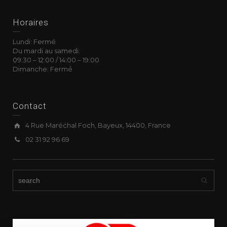
Horaires
Lundi: Fermé
Du mardi au samedi:
09:30
–
12:00 /
14:00
–
19:00
Dimanche: Fermé
Contact
4 Rue Maréchal Foch, Bayeux, 14400, France
02 31 92 96 69