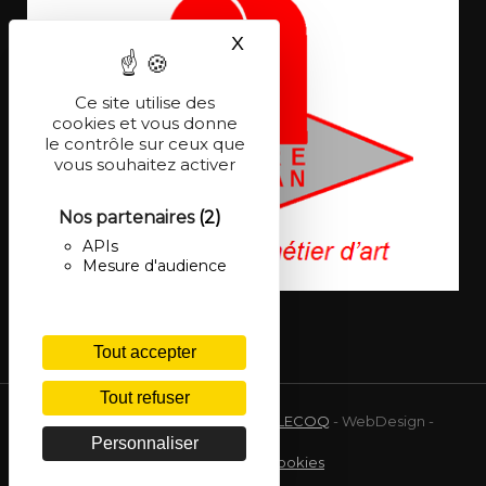
X
Masquer le bandeau des co
Ce site utilise des
cookies et vous donne
le contrôle sur ceux que
vous souhaitez activer
Nos partenaires
(2)
APIs
Mesure d'audience
Tout accepter
Tout refuser
© 2026 Site réalisé par
Frédéric LECOQ
- WebDesign -
Personnaliser
Partenaire de
Netactivity
Mentions légales
Gestion des cookies