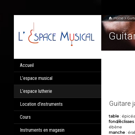
Panneau de gestion des cookies
Home
Guit
Guita
Accueil
L’espace musical
L’espace lutherie
Guitare 
Location d’instruments
table
: épicéa
Cours
fond/éclisses
ébène
Instruments en magasin
manche
: ér