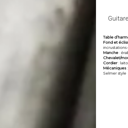
Guitar
Table d’harm
Fond et éclis
incrustations
Manche
: ér
Chevalet/mo
Cordier
: lai
Mécaniques
:
Selmer style