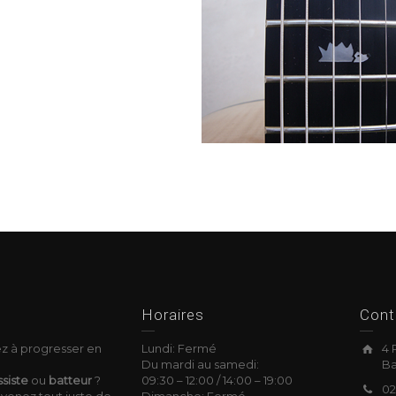
okies
Horaires
Cont
z à progresser en
Lundi: Fermé
4 
Du mardi au samedi:
Ba
siste
ou
batteur
?
09:30
–
12:00 /
14:00
–
19:00
02
venez tout juste de
Dimanche: Fermé