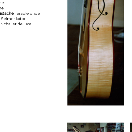
ne
ne
ustache
: érable ondé
e Selmer laiton
: Schaller de luxe