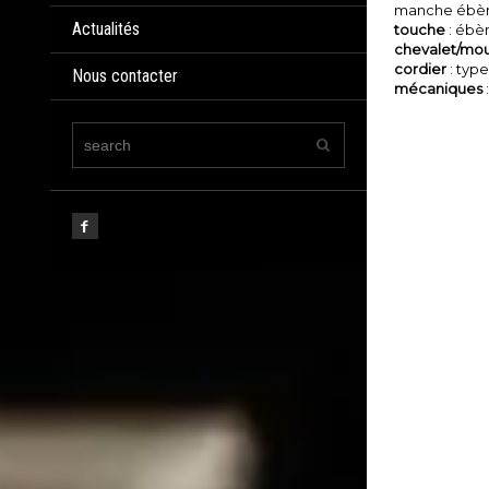
manche ébè
Actualités
touche
: ébè
chevalet/mo
cordier
: typ
Nous contacter
mécaniques