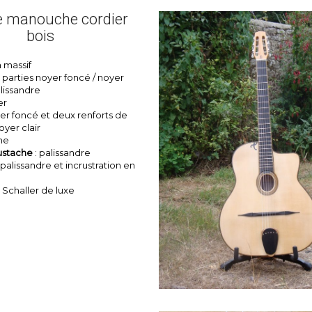
e manouche cordier
bois
 massif
is parties noyer foncé / noyer
palissandre
er
yer foncé et deux renforts de
yer clair
ne
ustache
: palissandre
 palissandre et incrustration en
: Schaller de luxe