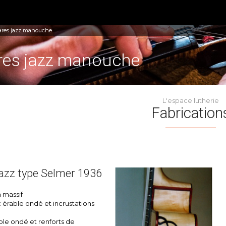
ares jazz manouche
res jazz manouche
L'espace lutherie
Fabrication
jazz type Selmer 1936
 massif
: érable ondé et incrustations
able ondé et renforts de