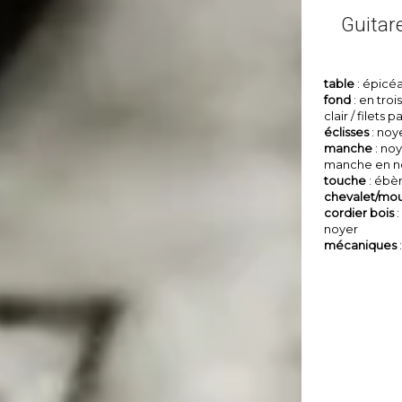
Guitar
table
: épicéa
fond
: en tro
clair / filets 
éclisses
: noy
manche
: no
manche en no
touche
: ébè
chevalet/mo
cordier bois
:
noyer
mécaniques