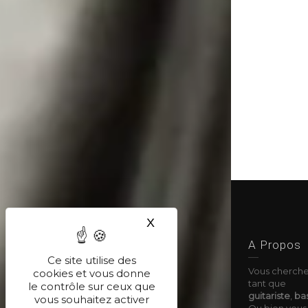
X
Masquer le bandeau des co
A Propos
Ce site utilise des
Vous cherche
cookies et vous donne
tant que
le contrôle sur ceux que
guitariste
,
bas
vous souhaitez activer
Ou bien vous 