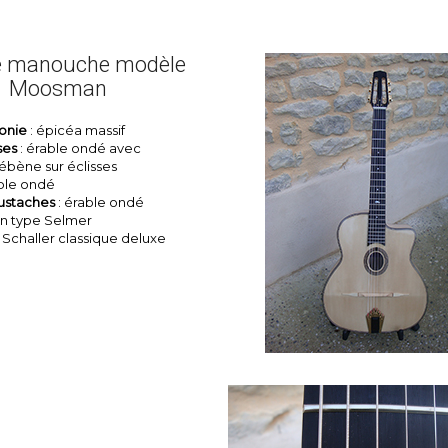
e manouche modèle
Moosman
onie
: épicéa massif
ses
: érable ondé avec
 ébène sur éclisses
able ondé
ustaches
: érable ondé
ton type Selmer
 Schaller classique deluxe