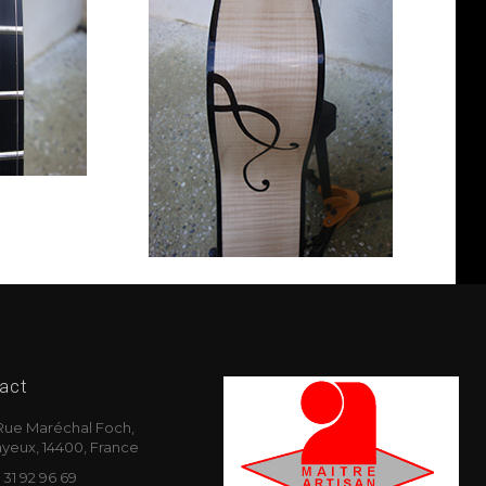
act
Rue Maréchal Foch,
yeux, 14400, France
 31 92 96 69