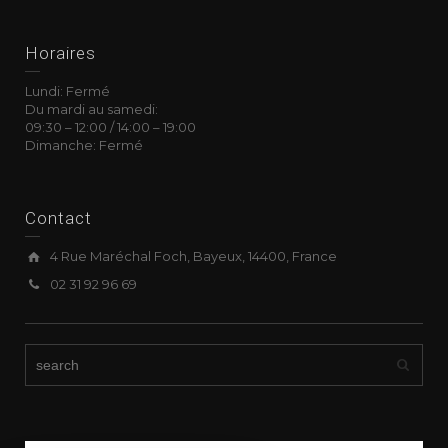
Horaires
Lundi: Fermé
Du mardi au samedi:
09:30
–
12:00 /
14:00
–
19:00
Dimanche: Fermé
Contact
4 Rue Maréchal Foch, Bayeux, 14400, France
02 31 92 96 69