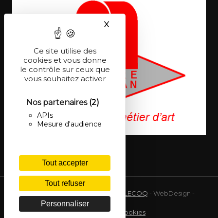
X
Masquer le bandeau des co
Ce site utilise des
cookies et vous donne
le contrôle sur ceux que
vous souhaitez activer
Nos partenaires
(2)
APIs
Mesure d'audience
Tout accepter
Tout refuser
© 2026 Site réalisé par
Frédéric LECOQ
- WebDesign -
Partenaire de
Netactivity
Personnaliser
Mentions légales
Gestion des cookies