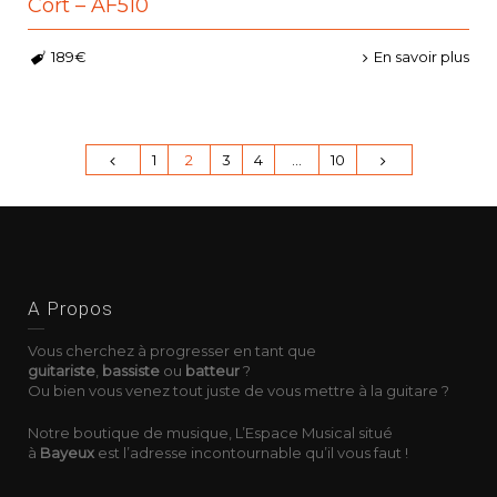
Cort – AF510
189€
En savoir plus
1
2
3
4
…
10
A Propos
Vous cherchez à progresser en tant que
guitariste
,
bassiste
ou
batteur
?
Ou bien vous venez tout juste de vous mettre à la guitare ?
Notre boutique de musique, L’Espace Musical situé
à
Bayeux
est l’adresse incontournable qu’il vous faut !