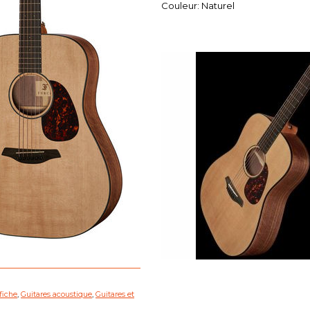
Couleur: Naturel
ffiche
,
Guitares acoustique
,
Guitares et