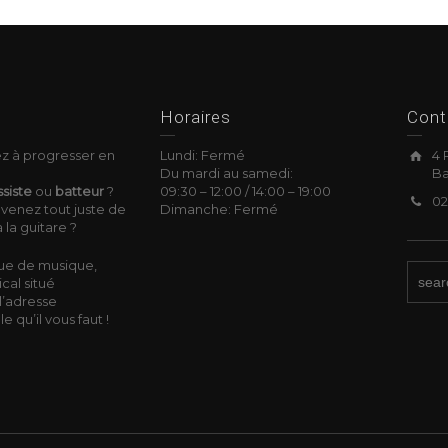
okies
Horaires
Cont
z à progresser en
Lundi: Fermé
4 
Du mardi au samedi:
Ba
siste
ou
batteur
?
09:30
–
12:00 /
14:00
–
19:00
02
venez tout juste de
Dimanche: Fermé
 la guitare ?
ue de musique,
cal situé
l’adresse
 qu’il vous faut !