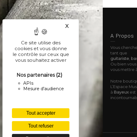
X
Masquer le bandeau des co
A Propos
Ce site utilise des
Vous cherche
cookies et vous donne
tant que
le contrôle sur ceux que
guitariste
,
bas
vous souhaitez activer
Ou bien vous 
vous mettre à
Nos partenaires
(2)
Notre boutiq
APIs
L’Espace Musi
Mesure d'audience
à
Bayeux
est 
incontournable
Tout accepter
Tout refuser