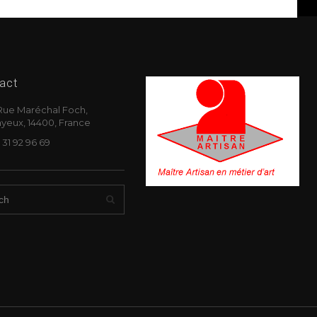
act
Rue Maréchal Foch,
yeux, 14400, France
 31 92 96 69