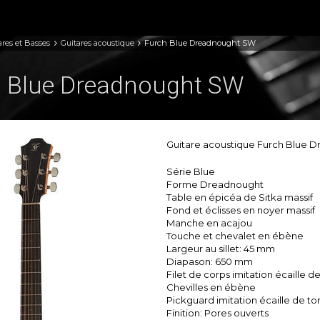
ares et Basses
Guitares acoustique
Furch Blue Dreadnought SW
 Blue Dreadnought SW
Guitare acoustique Furch Blue 
Série Blue
Forme Dreadnought
Table en épicéa de Sitka massif
Fond et éclisses en noyer massif
Manche en acajou
Touche et chevalet en ébène
Largeur au sillet: 45 mm
Diapason: 650 mm
Filet de corps imitation écaille d
Chevilles en ébène
Pickguard imitation écaille de t
Finition: Pores ouverts