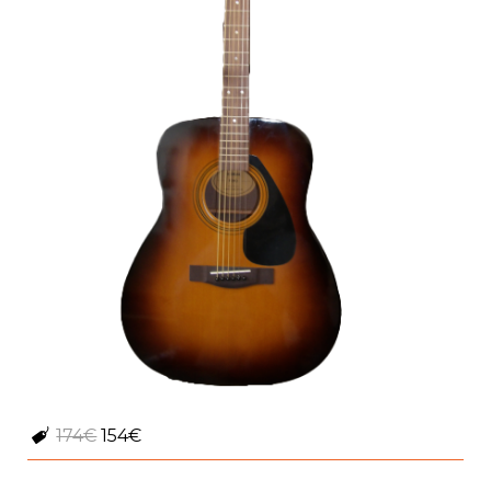
174€
154€