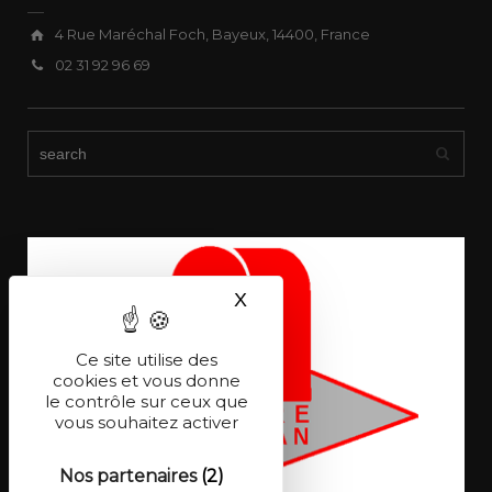
4 Rue Maréchal Foch, Bayeux, 14400, France
02 31 92 96 69
X
Masquer le bandeau des co
Ce site utilise des
cookies et vous donne
le contrôle sur ceux que
vous souhaitez activer
Nos partenaires
(2)