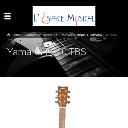
Panneau de gestion des cookies
Home
Guitares et Basses
Guitares acoustique
Yamaha F310 TBS
Yamaha F310 TBS