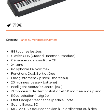
719€
Category:
Pianos numériques et Claviers
88 touches lestées
Clavier GHS (Graded Hammer Standard)
Générateur de sons Pure CF
24 sons
Polyphonie 192 voix max.
Fonctions Dual, Split et Duo
Enregistrement 2 pistes (1 morceau)
20 rythmes (basse + batterie)
Intelligent Acoustic Control (IAC)
21 morceaux de démonstration et 50 morceaux de piano
Réverbération intégrée
Effet Damper résonance (pédale Forte)
Sound Boost, EQ
MIDI via USB pour connexion à un ordinateur ou à des