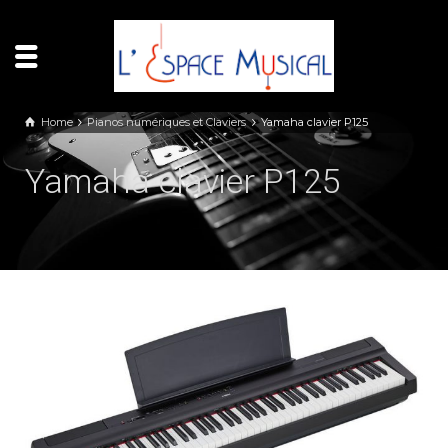
Panneau de gestion des cookies
Home
Pianos numériques et Claviers
Yamaha clavier P125
Yamaha clavier P125