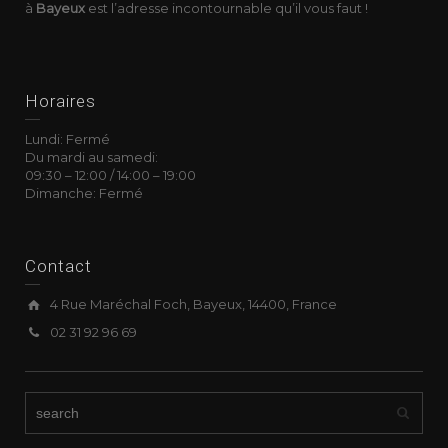
à
Bayeux
est l’adresse incontournable qu’il vous faut !
Horaires
Lundi: Fermé
Du mardi au samedi:
09:30
–
12:00 /
14:00
–
19:00
Dimanche: Fermé
Contact
4 Rue Maréchal Foch, Bayeux, 14400, France
02 31 92 96 69