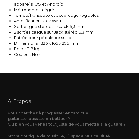
appareils iOS et Android
Métronome intégré
Tempo/Transpose et accordage réglables
Amplification: 2 x 7 Watt
Sortie ligne stéréo sur Jack 6,3 mm
2 sorties casque sur Jack stéréo 6,3 mm
Entrée pour pédale de sustain
Dimensions: 1326 x 166 x 295 mm
Poids: 11,8 kg
Couleur: Noir
A Propos
Vous cherchez à progresser en tant que
guitariste
,
bassiste
ou
batteur
?
Ou bien vous venez tout juste de vous mettre à la guitare ?
Notre boutique de musique, L’Espace Musical situé