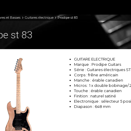
ares et Basses
Guitares électrique
Prodipe st 83
pe st 83
GUITARE ELECTRIQUE
Marque : Prodipe Guitars
Série : Guitares électriques S
Corps : frêne américain
Manche : érable canadien
Micros : 1 x double bobinage/
Touche : érable canadien
Finition : naturel satiné
Electronique : sélecteur 5 posi
Diapason : 648 mm