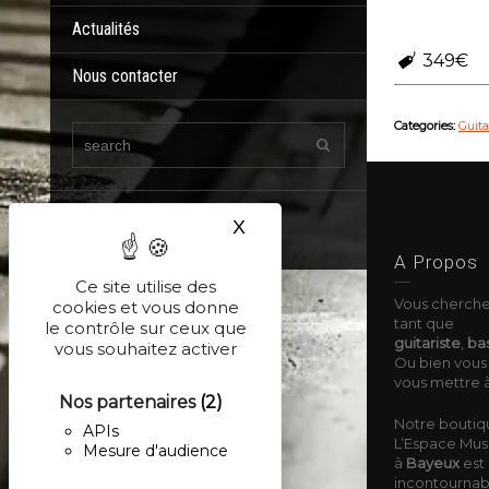
Actualités
349€
Nous contacter
Categories:
Guita
X
Masquer le bandeau des co
A Propos
Ce site utilise des
Vous cherche
cookies et vous donne
tant que
le contrôle sur ceux que
guitariste
,
bas
vous souhaitez activer
Ou bien vous 
vous mettre à
Nos partenaires
(2)
Notre boutiq
APIs
L’Espace Musi
Mesure d'audience
à
Bayeux
est 
incontournable