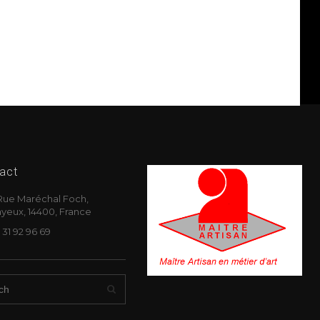
act
Rue Maréchal Foch,
yeux, 14400, France
 31 92 96 69