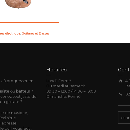
res électrique
,
Guitares et Basses
okies
Horaires
Cont
z à progresser en
Lundi: Fermé
4 
Du mardi au samedi:
Ba
siste
ou
batteur
?
09:30
–
12:00 /
14:00
–
19:00
02
venez tout juste de
Dimanche: Fermé
 la guitare ?
ue de musique,
cal situé
l’adresse
 qu’il vous faut !