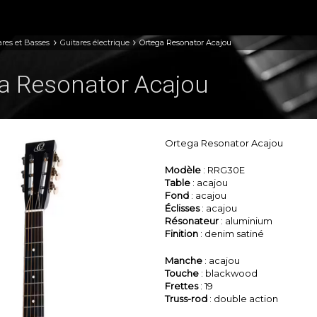
ares et Basses
Guitares électrique
Ortega Resonator Acajou
a Resonator Acajou
Ortega Resonator Acajou
Modèle
: RRG30E
Table
: acajou
Fond
: acajou
Éclisses
: acajou
Résonateur
: aluminium
Finition
: denim satiné
Manche
: acajou
Touche
: blackwood
Frettes
: 19
Truss-rod
: double action