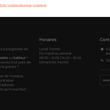
ffiche
,
Guitares électrique
,
Guitares et
okies
Horaires
Cont
z à progresser en
Lundi: Fermé
4 
Du mardi au samedi:
Ba
siste
ou
batteur
?
09:30
–
12:00 /
14:00
–
19:00
02
venez tout juste de
Dimanche: Fermé
 la guitare ?
ue de musique,
cal situé
l’adresse
 qu’il vous faut !