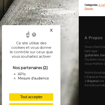
Categories:
A l'a
Basses
X
Masquer le bandeau des co
A Propos
Ce site utilise des
Vous cherche
cookies et vous donne
tant que
le contrôle sur ceux que
guitariste
,
bas
vous souhaitez activer
Ou bien vous 
vous mettre à
Nos partenaires
(2)
Notre boutiq
APIs
L’Espace Musi
Mesure d'audience
à
Bayeux
est 
incontournable
Tout accepter