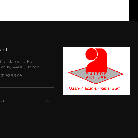
act
Rue Maréchal Foch,
yeux, 14400, France
 31 92 96 69