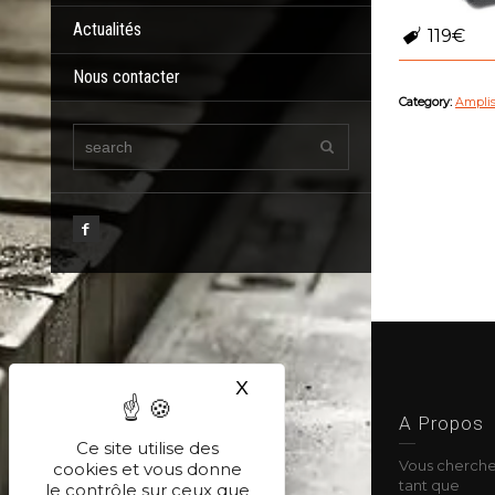
Actualités
119€
Nous contacter
Category:
Ampli
X
Masquer le bandeau des co
A Propos
Ce site utilise des
Vous cherche
cookies et vous donne
tant que
le contrôle sur ceux que