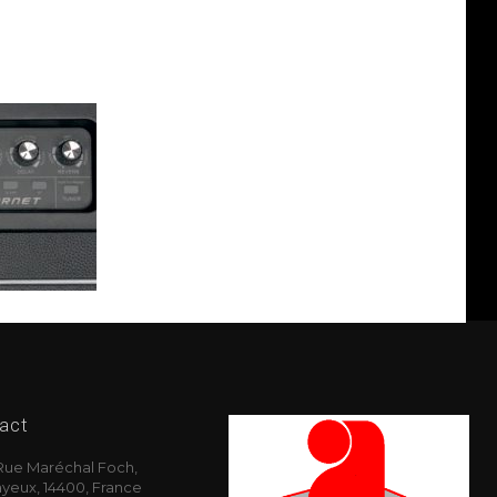
act
Rue Maréchal Foch,
yeux, 14400, France