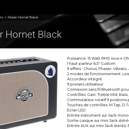
lis
Mooer Hornet Black
 Hornet Black
Puissance: 15 Watt RMS sous 4 O
1 haut-parleur 6,5″ Custom
9 effets : Chorus, Phaser, Vibra
2 modes de fonctionnement: Live
Accordeur intégré
9 presets utilisateur
Connexion sans fil Bluetooth po
Contrôles: Gain, Treble Mid, Bas
Commutateur rotatif 9 positions 
Touches de contrôles: M.Tap, D.T
Ecran LED
Entrée instrument sur Jack mon
Sortie casque sur mini Jack stér
Entrée AUX sur mini Jack stéréo