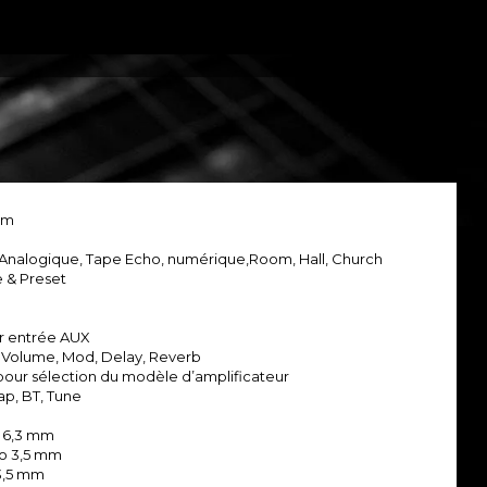
hm
to, Analogique, Tape Echo, numérique,Room, Hall, Church
 & Preset
ur entrée AUX
s, Volume, Mod, Delay, Reverb
pour sélection du modèle d’amplificateur
ap, BT, Tune
o 6,3 mm
éo 3,5 mm
 3,5 mm