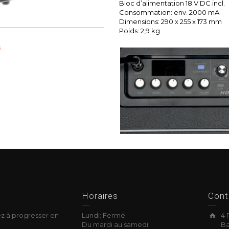
Bloc d’alimentation 18 V DC incl.
Consommation: env. 2000 mA
Dimensions: 290 x 255 x 173 mm
Poids: 2,9 kg
s
okies
Horaires
Cont
z à progresser en
Lundi: Fermé
4 
Du mardi au samedi:
Ba