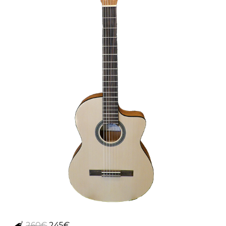
260€
245€