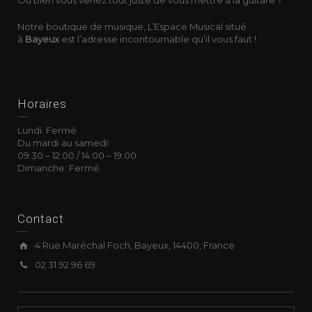
Notre boutique de musique, L’Espace Musical situé
à
Bayeux
est l’adresse incontournable qu’il vous faut !
Horaires
Lundi: Fermé
Du mardi au samedi:
09:30
–
12:00 /
14:00
–
19:00
Dimanche: Fermé
Contact
4 Rue Maréchal Foch, Bayeux, 14400, France
02 31 92 96 69