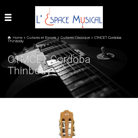
Panneau de gestion des cookies
Home
Guitares et Basses
Guitares Classique
C1MCET Cordoba
Thinbody
C1MCET Cordoba
Thinbody