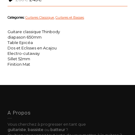
Categories:
Guitares Classique
,
Guitares et Basses
Guitare classique Thinbody
diapason 650mm
Table Epicéa
Dos et Eclisses en Acajou
Electro-cutaway
Sillet 52mm
Finition Mat
A Propos
Vous cherchez à progresser en tant que
guitariste
,
bassiste
ou
batteur
?
Ou bien vous venez tout juste de vous mettre à la guitare ?